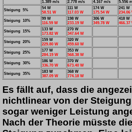
1.389 m/s
2.778 m/s
4.167 m/s
5.556 
54 W
111 W
174 W
241 W
Steigung 5%
58.51 W
117.03 W
175.54 W
234.06
99 W
198 W
306 W
418 W
Steigung 10%
116.59 W
233.19 W
349.78 W
466.37
133 W
270 W
Steigung 15%
173.82 W
347.64 W
159 W
320 W
Steigung 20%
229.80 W
459.60 W
177 W
353 W
Steigung 25%
284.19 W
568.38 W
186 W
370 W
Steigung 30%
336.70 W
673.40 W
183 W
368 W
Steigung 35%
387.09 W
774.18 W
Es fällt auf, dass die angez
nichtlinear von der Steigun
sogar weniger Leistung ange
Nach der Theorie müsste die 