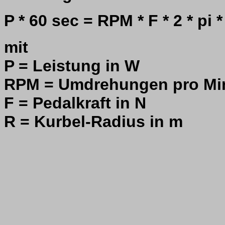
P * 60 sec = RPM * F * 2 * pi *
mit
P = Leistung in W
RPM = Umdrehungen pro Mi
F = Pedalkraft in N
R = Kurbel-Radius in m